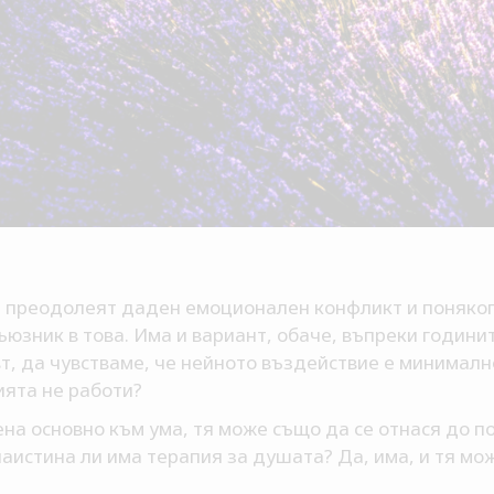
а преодолеят даден емоционален конфликт и понякога
ъюзник в това. Има и вариант, обаче, въпреки години
т, да чувстваме, че нейното въздействие е минимално
ията не работи?
на основно към ума, тя може също да се отнася до п
аистина ли има терапия за душата? Да, има, и тя м