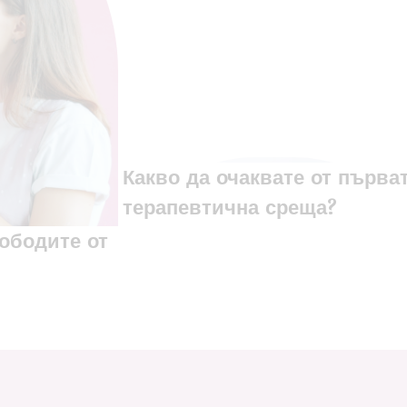
‍Какво да очаквате от първа
терапевтична среща?
вободите от