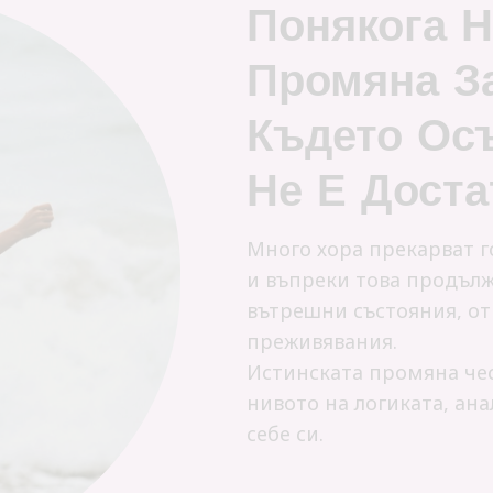
Понякога 
Промяна З
Където Ос
Не Е Дост
Много хора прекарват г
и въпреки това продълж
вътрешни състояния, о
преживявания.
Истинската промяна чес
нивото на логиката, ана
себе си.