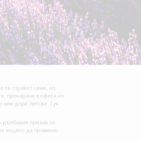
 се справят сами, но
те, прекарани в офиса на
 или дори липсва. Тук
о-дълбокия призив за
оже изцяло да промени