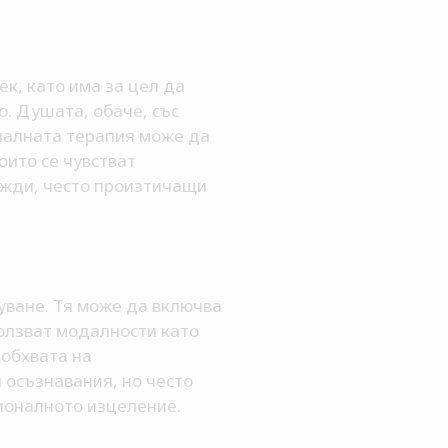
к, като има за цел да
. Душата, обаче, със
оналната терапия може да
оито се чувстват
ужди, често произтичащи
ване. Тя може да включва
ползват модалности като
 обхвата на
осъзнавания, но често
ионалното изцеление.