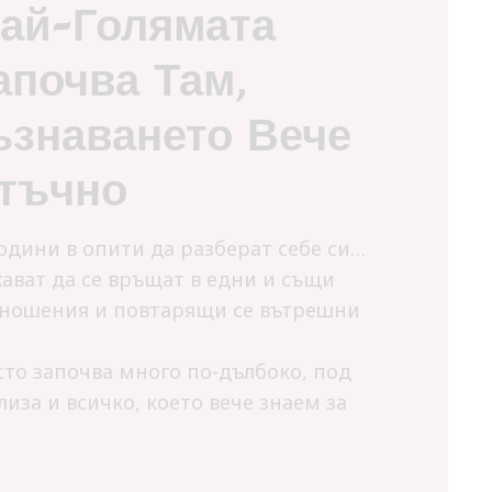
Най-Голямата
апочва Там,
ъзнаването Вече
атъчно
одини в опити да разберат себе си…
ават да се връщат в едни и същи
тношения и повтарящи се вътрешни
то започва много по-дълбоко, под
лиза и всичко, което вече знаем за