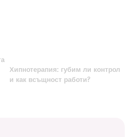
та
Хипнотерапия: губим ли контрол
и как всъщност работи?