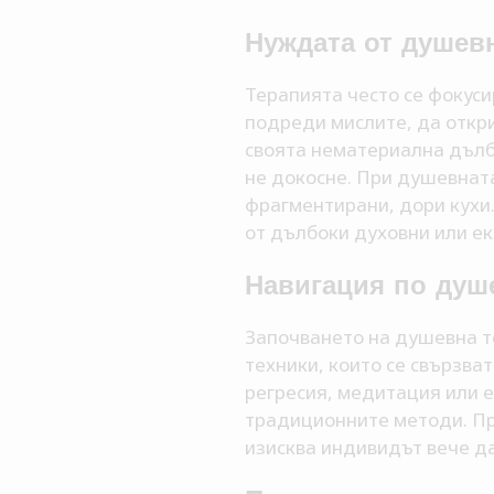
Нуждата от душев
Терапията често се фокуси
подреди мислите, да откр
своята нематериална дълбо
не докосне. При душевната
фрагментирани, дори кухи
от дълбоки духовни или е
Навигация по душ
Започването на душевна т
техники, които се свързва
регресия, медитация или е
традиционните методи. Пр
изисква индивидът вече д