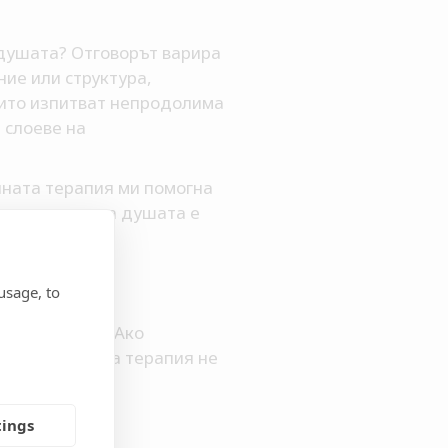
 душата? Отговорът варира
ие или структура,
оито изпитват непродолима
 слоеве на
лната терапия ми помогна
о изцеление на душата е
ави.
usage, to
о да се каже. Ако
нвенционалната терапия не
tings