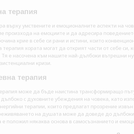
на терапия
ра върху умствените и емоционалните аспекти на чове
ие произхода на емоциите и да адресира поведението
чина крие в себе си рани и истини, които конвенци
 терапия хората могат да открият части от себе си, к
. Тя е насочена към нашите най-дълбоки вътрешни н
кзистенциални кризи.
евна терапия
ерапия може да бъде наистина трансформиращо пъту
т дълбоко с духовните убеждения на човека, като из
нергийни терапии, които предлагат прозрение извън
еживяването на душата може да доведе до дълбоки 
а е положил някаква основа в самосъзнанието и емоц