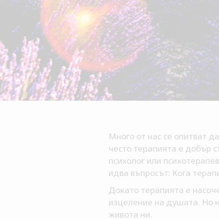
Много от нас се опитват д
често терапията е добър с
психолог или психотерапев
идва въпросът: Кога терап
Докато терапията е насоче
изцеление на душата. Но н
живота ни.