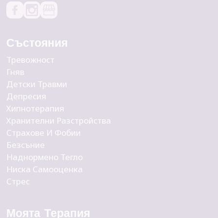
Състояния
Тревожност
Гняв
Детски Травми
Депресия
Хипнотерапия
Хранителни Разстройства
Страхове И Фобии
Безсъние
Наднормено Тегло
Ниска Самооценка
Стрес
Моята Терапия