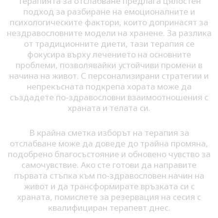
Терапията за отслабване предлага цялостен
подход за разбиране на емоционалните и
психологическите фактори, които допринасят за
нездравословните модели на хранене. За разлика
от традиционните диети, тази терапия се
фокусира върху лечението на основните
проблеми, позволявайки устойчиви промени в
начина на живот. С персонализирани стратегии и
непрекъсната подкрепа хората може да
създадете по-здравословни взаимоотношения с
храната и телата си.
В крайна сметка изборът на терапия за
отслабване може да доведе до трайна промяна,
подобрено благосъстояние и обновено чувство за
самочувствие. Ако сте готови да направите
първата стъпка към по-здравословен начин на
живот и да трансформирате връзката си с
храната, помислете за резервация на сесия с
квалифициран терапевт днес.