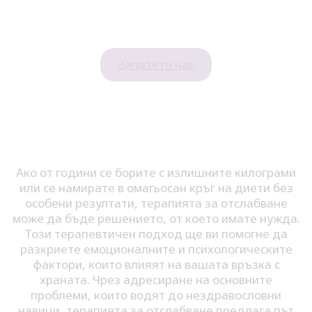
Запазете час
Ако от години се борите с излишните килограми
или се намирате в омагьосан кръг на диети без
особени резултати, терапията за отслабване
може да бъде решението, от което имате нужда.
Този терапевтичен подход ще ви помогне да
разкриете емоционалните и психологическите
фактори, които влияят на вашата връзка с
храната. Чрез адресиране на основните
проблеми, които водят до нездравословни
навици, терапията за отслабване предлага път