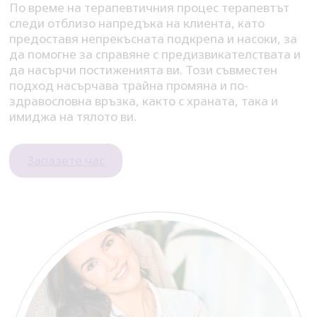
По време на терапевтичния процес терапевтът
следи отблизо напредъка на клиента, като
предоставя непрекъсната подкрепа и насоки, за
да помогне за справяне с предизвикателствата и
да насърчи постиженията ви. Този съвместен
подход насърчава трайна промяна и по-
здравословна връзка, както с храната, така и
имиджа на тялото ви.
Запазете час