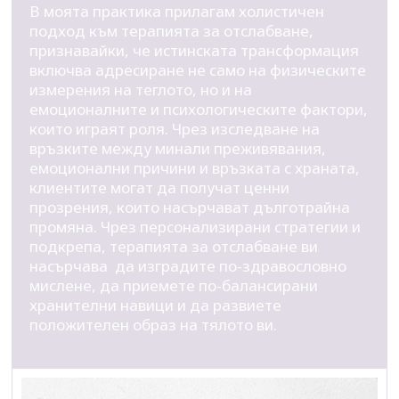
В моята практика прилагам холистичен
подход към терапията за отслабване,
признавайки, че истинската трансформация
включва адресиране не само на физическите
измерения на теглото, но и на
емоционалните и психологическите фактори,
които играят роля. Чрез изследване на
връзките между минали преживявания,
емоционални причини и връзката с храната,
клиентите могат да получат ценни
прозрения, които насърчават дълготрайна
промяна. Чрез персонализирани стратегии и
подкрепа, терапията за отслабване ви
насърчава да изградите по-здравословно
мислене, да приемете по-балансирани
хранителни навици и да развиете
положителен образ на тялото ви.