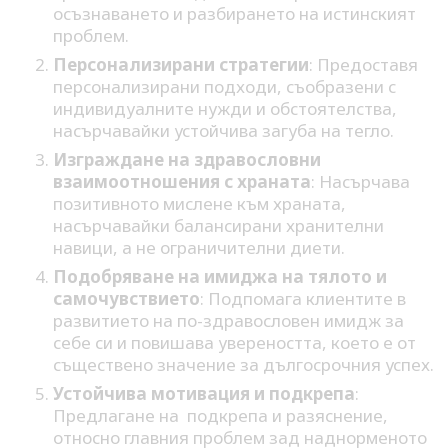
осъзнаването и разбирането на истинският
проблем.
Персонализирани стратегии
: Предоставя
персонализирани подходи, съобразени с
индивидуалните нужди и обстоятелства,
насърчавайки устойчива загуба на тегло.
Изграждане на здравословни
взаимоотношения с храната
: Насърчава
позитивното мислене към храната,
насърчавайки балансирани хранителни
навици, а не ограничителни диети.
Подобряване на имиджа на тялото и
самочувствието
: Подпомага клиентите в
развитието на по-здравословен имидж за
себе си и повишава увереността, което е от
съществено значение за дългосрочния успех.
Устойчива мотивация и подкрепа
:
Предлагане на подкрепа и разяснение,
относно главния проблем зад наднорменото