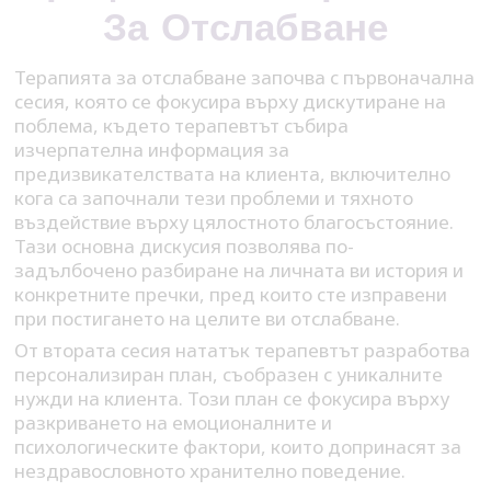
За Отслабване
Терапията за отслабване започва с първоначална
сесия, която се фокусира върху дискутиране на
поблема, където терапевтът събира
изчерпателна информация за
предизвикателствата на клиента, включително
кога са започнали тези проблеми и тяхното
въздействие върху цялостното благосъстояние.
Тази основна дискусия позволява по-
задълбочено разбиране на личната ви история и
конкретните пречки, пред които сте изправени
при постигането на целите ви отслабване.
От втората сесия нататък терапевтът разработва
персонализиран план, съобразен с уникалните
нужди на клиента. Този план се фокусира върху
разкриването на емоционалните и
психологическите фактори, които допринасят за
нездравословното хранително поведение.