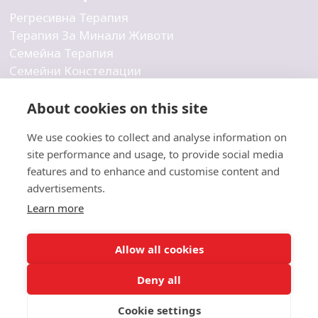
Регресивна Терапия
Терапия За Минали Животи
Семейна Терапия
Семейни Констелации
Бизнес Констелации
Вътрешна Детска Терапия
About cookies on this site
Индивидуална Терапия
We use cookies to collect and analyse information on
Холистична Терапия
site performance and usage, to provide social media
features and to enhance and customise content and
Фирма
advertisements.
Learn more
Свържете Се С Нас
За Нас
Блог
Allow all cookies
Deny all
Cookie settings
©
2026
Емоционални мостове. Всички права запазени.