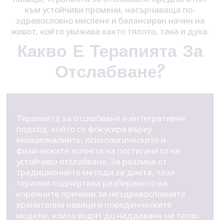
към устойчиви промени, насърчаваща по-
здравословно мислене и балансиран начин на
живот, който уважава както тялото, така и духа.
Какво Е Терапията За
Отслабване?
Терапията за отслабване е интегративен
подход, който се фокусира върху
емоционалните, психологическите и
физическите аспекти на постигането на
устойчиво отслабване. За разлика от
традиционните методи за диета, тази
терапия подчертава разбирането на
коренните причини за нездравословните
хранителни навици и поведенческите
модели, които водят до наддаване на тегло.