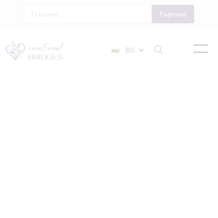
BG

Терапия За
Наднормено
Тегло