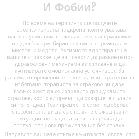
И Фобии?
По време на терапията ще получите
персонализирана подкрепа, която уважава
вашите уникални преживявания, насърчавайки
по-дълбоко разбиране на вашите реакции и
мисловни модели. Активното адресиране на
вашите страхове ще ви позволи да развиете по-
здравословни механизми за справяне и да
култивирате емоционална устойчивост. За
разлика от временните решения или стратегии за
избягване, терапията за страхове ви дава
възможност да се изправите срещу самите
страхове, които ви пречат да разкриете пълния
си потенциал.Този процес не само подобрява
способността ви да се справяте с ежедневни
ситуации, но също така ви насърчава да
прегърнете нови преживявания без страха.
Направете важната стъпка към възстановяването