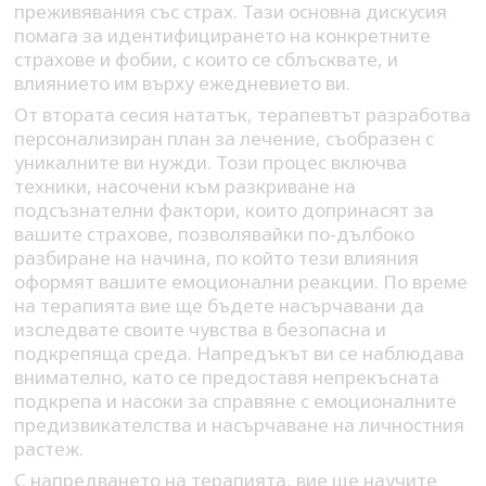
преживявания със страх. Тази основна дискусия
помага за идентифицирането на конкретните
страхове и фобии, с които се сблъсквате, и
влиянието им върху ежедневието ви.
От втората сесия нататък, терапевтът разработва
персонализиран план за лечение, съобразен с
уникалните ви нужди. Този процес включва
техники, насочени към разкриване на
подсъзнателни фактори, които допринасят за
вашите страхове, позволявайки по-дълбоко
разбиране на начина, по който тези влияния
оформят вашите емоционални реакции. По време
на терапията вие ще бъдете насърчавани да
изследвате своите чувства в безопасна и
подкрепяща среда. Напредъкът ви се наблюдава
внимателно, като се предоставя непрекъсната
подкрепа и насоки за справяне с емоционалните
предизвикателства и насърчаване на личностния
растеж.
С напредването на терапията, вие ще научите