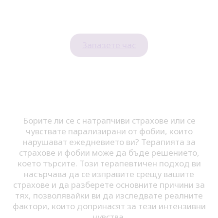
Запазете час
Борите ли се с натрапчиви страхове или се
чувствате парализирани от фобии, които
нарушават ежедневието ви? Терапията за
страхове и фобии може да бъде решението,
което търсите. Този терапевтичен подход ви
насърчава да се изправите срещу вашите
страхове и да разберете основните причини за
тях, позволявайки ви да изследвате реалните
фактори, които допринасят за тези интензивни
чувства.