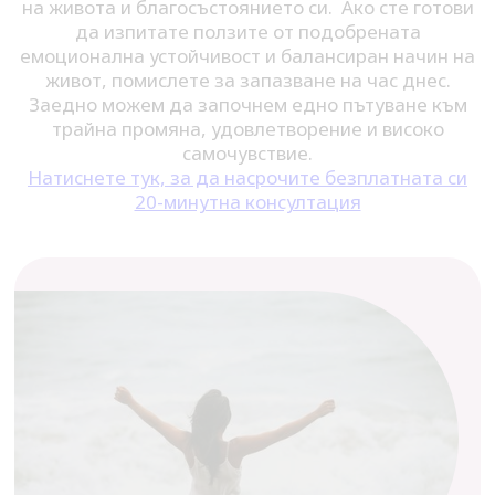
на живота и благосъстоянието си. Ако сте готови
да изпитате ползите от подобрената
емоционална устойчивост и балансиран начин на
живот, помислете за запазване на час днес.
Заедно можем да започнем едно пътуване към
трайна промяна, удовлетворение и високо
самочувствие.
Натиснете тук, за да насрочите безплатната си
20-минутна консултация