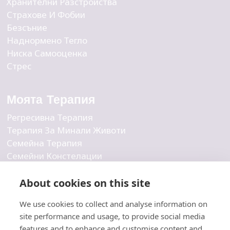
Хранителни Разстройства
Страхове И Фобии
Безсъние
Наднормено Тегло
Ниска Самооценка
Стрес
Моята Терапия
Регресивна Терапия
Терапия За Минали Животи
Семейна Терапия
Семейни Констелации
Бизнес Констелации
Вътрешна Детска Терапия
About cookies on this site
Индивидуална Терапия
We use cookies to collect and analyse information on
Холистична Терапия
site performance and usage, to provide social media
features and to enhance and customise content and