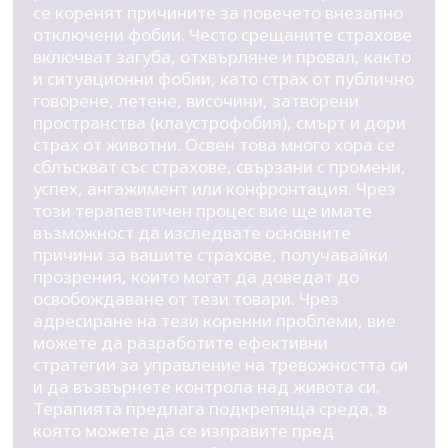
се коренят причините за повечето внезапно
отключени фобии. Често срещаните страхове
включват загуба, отхвърляне и провал, както
и ситуационни фобии, като страх от публично
говорене, летене, височини, затворени
пространства (клаустрофобия), смърт и дори
страх от животни. Освен това много хора се
сблъскват със страхове, свързани с промени,
успех, ангажимент или конфронтация. Чрез
този терапевтичен процес вие ще имате
възможност да изследвате основните
причини за вашите страхове, получавайки
прозрения, които могат да доведат до
освобождаване от тези товари. Чрез
адресиране на тези коренни проблеми, вие
можете да разработите ефективни
стратегии за управление на тревожността си
и да възвърнете контрола над живота си.
Терапията предлага подкрепяща среда, в
която можете да се изправите пред