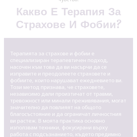
Какво Е Терапия За
Страхове И Фобии?
Терапията за страхове и фобии е
специализиран терапевтичен подход,
насочен към това да ви насърчи да се
изправите и преодолеете страховете и
фобиите, които нарушават ежедневието ви.
Този метод признава, че страховете,
независимо дали произтичат от травми,
тревожност или минали преживявания, могат
значително да повлияят на общото
благосъстояние и да ограничат личностния
ви растеж. В моята практика основно
използвам техники, фокусирани върху
работа с подсъзнанието, където предимно