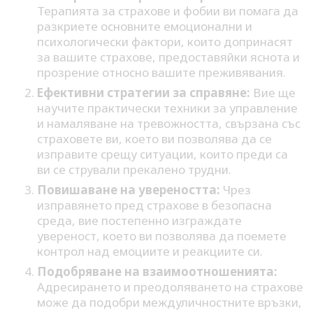
Терапията за страхове и фобии ви помага да
разкриете основните емоционални и
психологически фактори, които допринасят
за вашите страхове, предоставяйки яснота и
прозрение относно вашите преживявания.
Ефективни стратегии за справяне:
Вие ще
научите практически техники за управление
и намаляване на тревожността, свързана със
страховете ви, което ви позволява да се
изправите срещу ситуации, които преди са
ви се стрували прекалено трудни.
Повишаване на увереността:
Чрез
изправянето пред страхове в безопасна
среда, вие постепенно изграждате
увереност, което ви позволява да поемете
контрол над емоциите и реакциите си.
Подобряване на взаимоотношенията:
Адресирането и преодоляването на страхове
може да подобри междуличностните връзки,