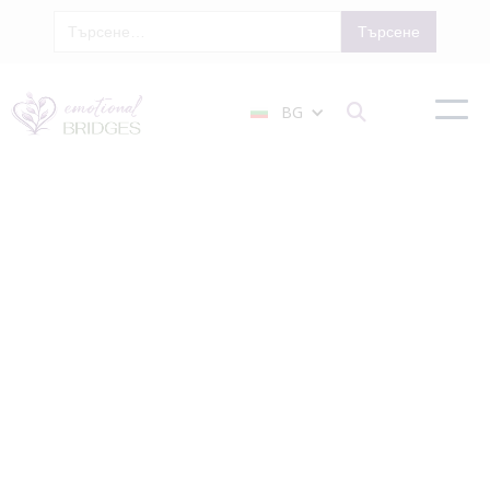
BG

Терапия За
Страхове И
Фобии