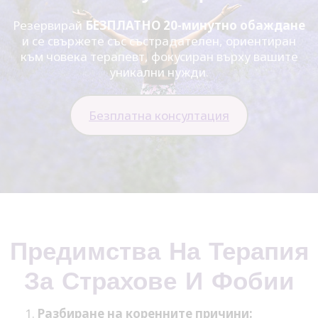
Резервирай
БЕЗПЛАТНО 20-минутно обаждане
и се свържете със състрадателен, ориентиран
към човека терапевт, фокусиран върху вашите
уникални нужди.
Безплатна консултация
Предимства На Терапия
За Страхове И Фобии
Разбиране на коренните причини: