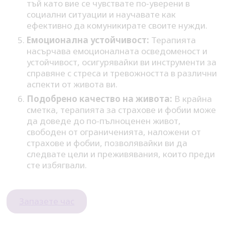
тъй като вие се чувствате по-уверени в
социални ситуации и научавате как
ефективно да комуникирате своите нужди.
Емоционална устойчивост:
Терапията
насърчава емоционалната осведоменост и
устойчивост, осигурявайки ви инструменти за
справяне с стреса и тревожността в различни
аспекти от живота ви.
Подобрено качество на живота:
В крайна
сметка, терапията за страхове и фобии може
да доведе до по-пълноценен живот,
свободен от ограниченията, наложени от
страхове и фобии, позволявайки ви да
следвате цели и преживявания, които преди
сте избягвали.
Запазете час