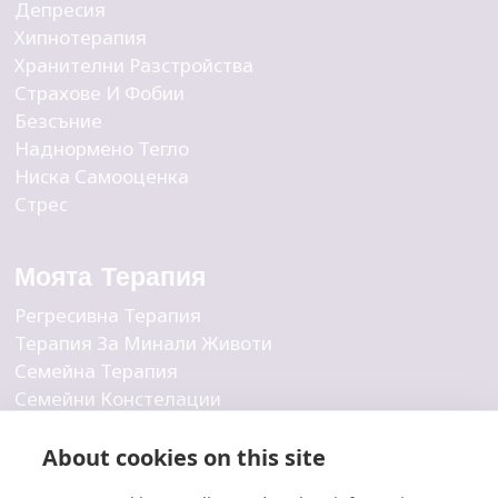
Депресия
Хипнотерапия
Хранителни Разстройства
Страхове И Фобии
Безсъние
Наднормено Тегло
Ниска Самооценка
Стрес
Моята Терапия
Регресивна Терапия
Терапия За Минали Животи
Семейна Терапия
Семейни Констелации
Бизнес Констелации
Вътрешна Детска Терапия
About cookies on this site
Индивидуална Терапия