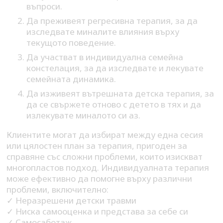
въпроси.
Да преживеят регресивна терапия, за да
изследвате миналите влияния върху
текущото поведение.
Да участват в индивидуална семейна
констелация, за да изследвате и лекувате
семейната динамика.
Да изживеят вътрешната детска терапия, за
да се свържете отново с детето в тях и да
излекувате миналото си аз.
Клиентите могат да избират между една сесия
или цялостен план за терапия, пригоден за
справяне със сложни проблеми, които изискват
многопластов подход. Индивидуалната терапия
може ефективно да помогне върху различни
проблеми, включително:
✓ Неразрешени детски травми
✓ Ниска самооценка и представа за себе си
✓ Самосаботаж