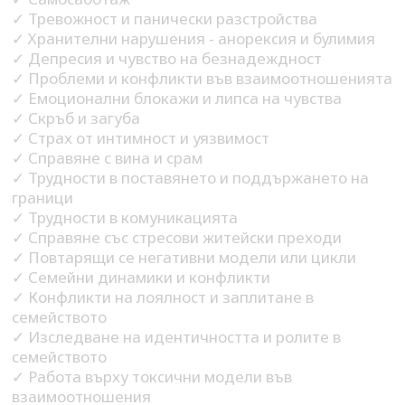
✓ Тревожност и панически разстройства
✓ Хранителни нарушения - анорексия и булимия
✓ Депресия и чувство на безнадеждност
✓ Проблеми и конфликти във взаимоотношенията
✓ Емоционални блокажи и липса на чувства
✓ Скръб и загуба
✓ Страх от интимност и уязвимост
✓ Справяне с вина и срам
✓ Трудности в поставянето и поддържането на
граници
✓ Трудности в комуникацията
✓ Справяне със стресови житейски преходи
✓ Повтарящи се негативни модели или цикли
✓ Семейни динамики и конфликти
✓ Конфликти на лоялност и заплитане в
семейството
✓ Изследване на идентичността и ролите в
семейството
✓ Работа върху токсични модели във
взаимоотношения