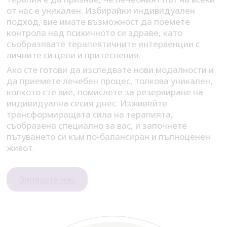
от нас е уникален. Избирайки индивидуален
подход, вие имате възможност да поемете
контрола над психичното си здраве, като
съобразявате терапевтичните интервенции с
личните си цели и притеснения.
Ако сте готови да изследвате нови модалности и
да приемете лечебен процес, толкова уникален,
колкото сте вие, помислете за резервиране на
индивидуална сесия днес. Изживейте
трансформиращата сила на терапията,
съобразена специално за вас, и започнете
пътуването си към по-балансиран и пълноценен
живот.
Запазете час