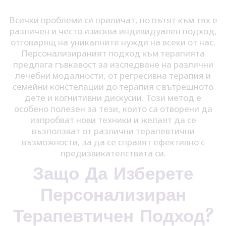
Всички проблеми си приличат, но пътят към тях е
различен и често изисква индивидуален подход,
отговарящ на уникалните нужди на всеки от нас.
Персонализираният подход към терапията
предлага гъвкавост за изследване на различни
лечебни модалности, от регресивна терапия и
семейни констелации до терапия с вътрешното
дете и когнитивни дискусии. Този метод е
особено полезен за тези, които са отворени да
изпробват нови техники и желаят да се
възползват от различни терапевтични
възможности, за да се справят ефективно с
предизвикателствата си.
Защо Да Изберете
Персонализиран
Терапевтичен Подход?