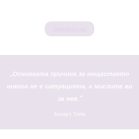
Запазете час
„Основната причина за нещастието
никога не е ситуацията, а мислите ви
за нея.“
Екхарт Толе