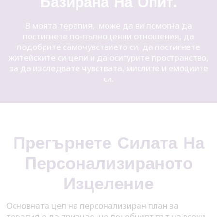
Базирана На Опит.
В моята терапия, може да ви помогна да
постигнете по-пълноценни отношения, да
подобрите самочувствието си, да постигнете
житейските си цели и да осигурите пространство,
за да изследвате чувствата, мислите и емоциите
си.
Прегърнете Силата На
Персонализираното
Изцеление
Основната цел на персонализиран план за
терапия е да признае, че лечебният път на всеки