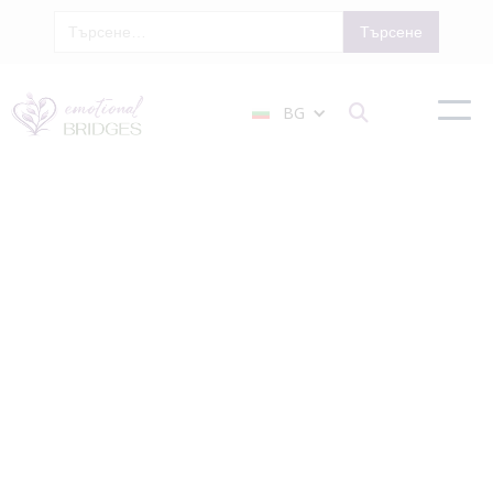
BG

Индивидуалн
Терапия
София