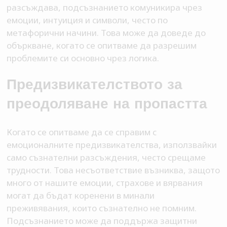
разсъждава, подсъзнанието комуникира чрез
емоции, интуиция и символи, често по
метафорични начини. Това може да доведе до
объркване, когато се опитваме да разрешим
проблемите си основно чрез логика.
Предизвикателството за
преодоляване на пропастта
Когато се опитваме да се справим с
емоционалните предизвикателства, използвайки
само съзнателни разсъждения, често срещаме
трудности. Това несъответствие възниква, защото
много от нашите емоции, страхове и вярвания
могат да бъдат коренени в минали
преживявания, които съзнателно не помним.
Подсъзнанието може да поддържа защитни