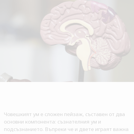
Човешкият ум е сложен пейзаж, съставен от два
основни компонента: съзнателния ум и
подсъзнанието. Въпреки че и двете играят важна