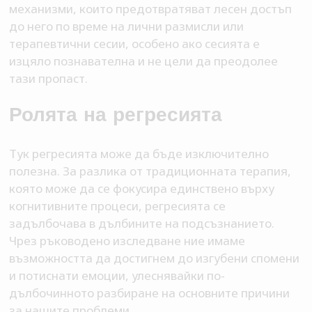
механизми, които предотвратяват лесен достъп
до него по време на лични размисли или
терапевтични сесии, особено ако сесията е
изцяло познавателна и не цели да преодолее
тази пропаст.
Ролята на регресията
Тук регресията може да бъде изключително
полезна. За разлика от традиционната терапия,
която може да се фокусира единствено върху
когнитивните процеси, регресията се
задълбочава в дълбините на подсъзнанието.
Чрез ръководено изследване ние имаме
възможността да достигнем до изгубени спомени
и потиснати емоции, улеснявайки по-
дълбочинното разбиране на основните причини
за нашите проблеми.