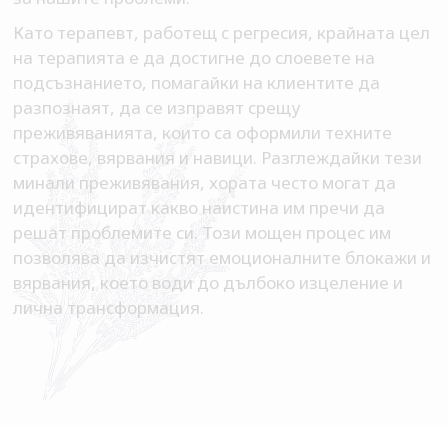
Като терапевт, работещ с регресия, крайната цел
на терапията е да достигне до слоевете на
подсъзнанието, помагайки на клиентите да
разпознаят, да се изправят срещу
преживяванията, които са оформили техните
страхове, вярвания и навици. Разглеждайки тези
минали преживявания, хората често могат да
идентифицират какво наистина им пречи да
решат проблемите си. Този мощен процес им
позволява да изчистят емоционалните блокажи и
вярвания, което води до дълбоко изцеление и
лична трансформация.