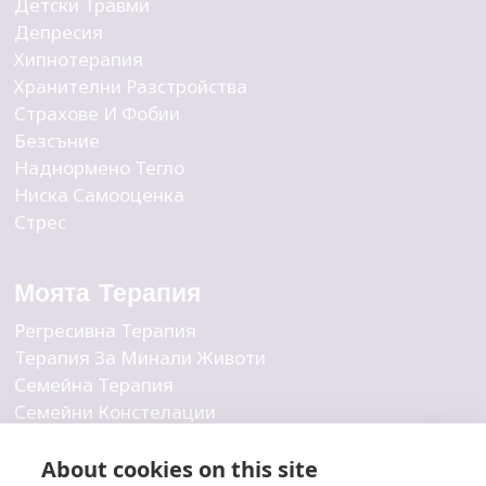
Детски Травми
Депресия
Хипнотерапия
Хранителни Разстройства
Страхове И Фобии
Безсъние
Наднормено Тегло
Ниска Самооценка
Стрес
Моята Терапия
Регресивна Терапия
Терапия За Минали Животи
Семейна Терапия
Семейни Констелации
Бизнес Констелации
Вътрешна Детска Терапия
About cookies on this site