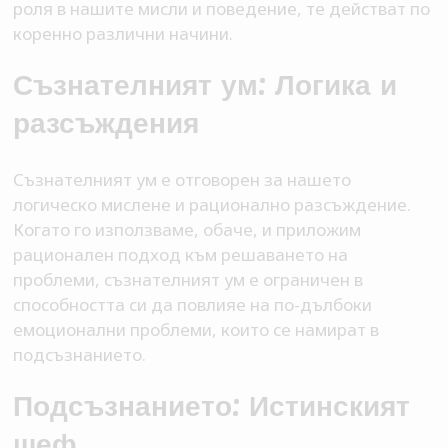
роля в нашите мисли и поведение, те действат по
коренно различни начини.
Съзнателният ум: Логика и
разсъждения
Съзнателният ум е отговорен за нашето
логическо мислене и рационално разсъждение.
Когато го използваме, обаче, и приложим
рационален подход към решаването на
проблеми, съзнателният ум е ограничен в
способността си да повлияе на по-дълбоки
емоционални проблеми, които се намират в
подсъзнанието.
Подсъзнанието: Истинският
шеф