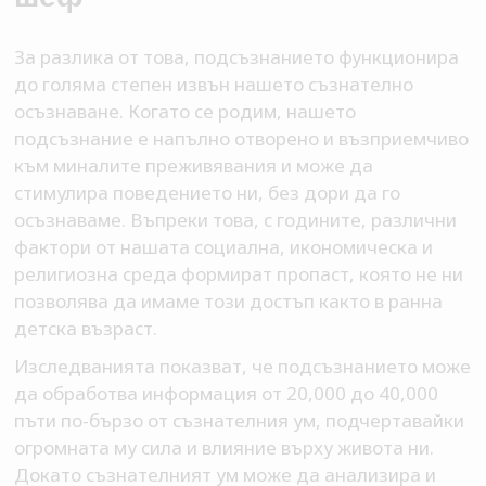
За разлика от това, подсъзнанието функционира
до голяма степен извън нашето съзнателно
осъзнаване. Когато се родим, нашето
подсъзнание е напълно отворено и възприемчиво
към миналите преживявания и може да
стимулира поведението ни, без дори да го
осъзнаваме. Въпреки това, с годините, различни
фактори от нашата социална, икономическа и
религиозна среда формират пропаст, която не ни
позволява да имаме този достъп както в ранна
детска възраст.
Изследванията показват, че подсъзнанието може
да обработва информация от 20,000 до 40,000
пъти по-бързо от съзнателния ум, подчертавайки
огромната му сила и влияние върху живота ни.
Докато съзнателният ум може да анализира и