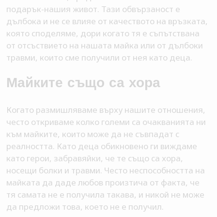
подарък-нашия живот. Тази обвързаност е
дълбока и не се влияе от качеството на връзката,
която споделяме, дори когато тя е съпътствана
от отсъствието на нашата майка или от дълбоки
травми, които сме получили от нея като деца.
Майките също са хора
Когато размишляваме върху нашите отношения,
често откриваме колко големи са очакванията ни
към майките, които може да не съвпадат с
реалността. Като деца обикновено ги виждаме
като герои, забравяйки, че те също са хора,
носещи болки и травми. Често неспособността на
майката да даде любов произтича от факта, че
тя самата не е получила такава, и никой не може
да предложи това, което не е получил.