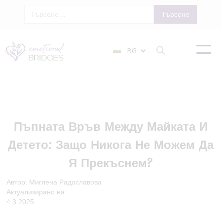
BG

Пъпната Връв Между Майката И
Детето: Защо Никога Не Можем Да
Я Прекъснем?
Автор: Миглена Радославова
Актуализирано на:
4.3.2025