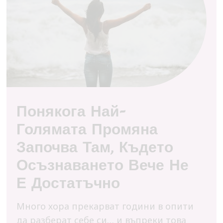
Понякога Най-
Голямата Промяна
Започва Там, Където
Осъзнаването Вече Не
Е Достатъчно
Много хора прекарват години в опити
да разберат себе си… и въпреки това