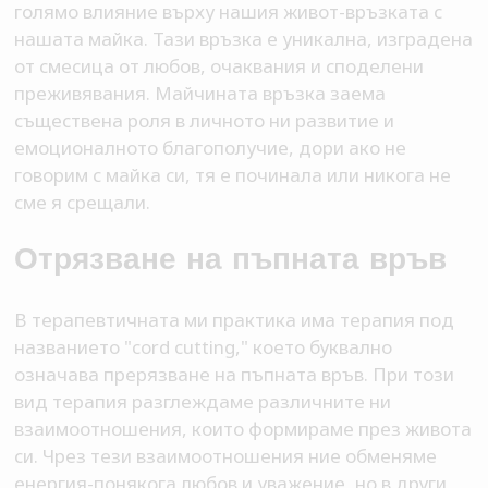
голямо влияние върху нашия живот-връзката с
нашата майка. Тази връзка е уникална, изградена
от смесица от любов, очаквания и споделени
преживявания. Майчината връзка заема
съществена роля в личното ни развитие и
емоционалното благополучие, дори ако не
говорим с майка си, тя е починала или никога не
сме я срещали.
Отрязване на пъпната връв
В терапевтичната ми практика има терапия под
названието "cord cutting," което буквално
означава прерязване на пъпната връв. При този
вид терапия разглеждаме различните ни
взаимоотношения, които формираме през живота
си. Чрез тези взаимоотношения ние обменяме
енергия-понякога любов и уважение, но в други