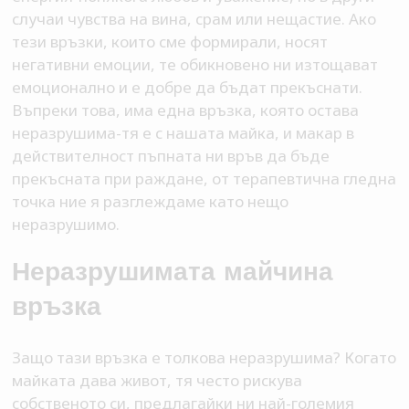
случаи чувства на вина, срам или нещастие. Ако
тези връзки, които сме формирали, носят
негативни емоции, те обикновено ни изтощават
емоционално и е добре да бъдат прекъснати.
Въпреки това, има една връзка, която остава
неразрушима-тя е с нашата майка, и макар в
действителност пъпната ни връв да бъде
прекъсната при раждане, от терапевтична гледна
точка ние я разглеждаме като нещо
неразрушимо.
Неразрушимата майчина
връзка
Защо тази връзка е толкова неразрушима? Когато
майката дава живот, тя често рискува
собственото си, предлагайки ни най-големия