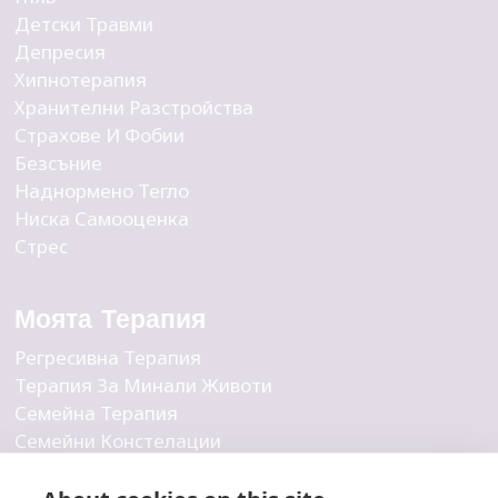
Детски Травми
Депресия
Хипнотерапия
Хранителни Разстройства
Страхове И Фобии
Безсъние
Наднормено Тегло
Ниска Самооценка
Стрес
Моята Терапия
Регресивна Терапия
Терапия За Минали Животи
Семейна Терапия
Семейни Констелации
Бизнес Констелации
Вътрешна Детска Терапия